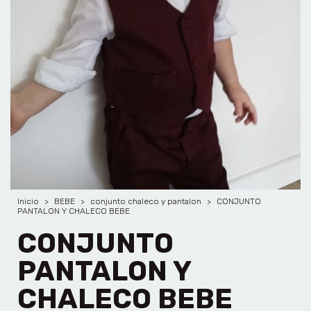
Inicio
>
BEBE
>
conjunto chaleco y pantalon
>
CONJUNTO
PANTALON Y CHALECO BEBE
CONJUNTO
PANTALON Y
CHALECO BEBE