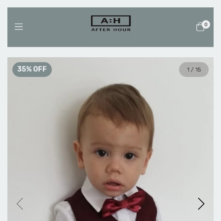
0
35
%
OFF
1
/
15