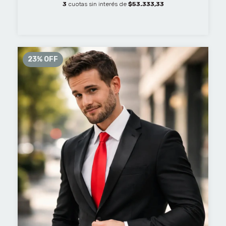
3
cuotas sin interés de
$53.333,33
23
%
OFF