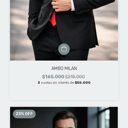
AMBO MILAN
$165.000
$215.000
3
cuotas sin interés de
$55.000
23
%
OFF