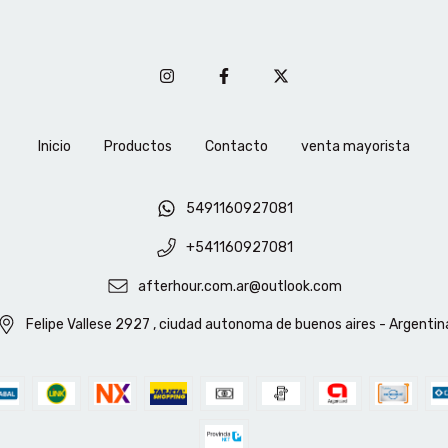
Inicio
Productos
Contacto
venta mayorista
5491160927081
+541160927081
afterhour.com.ar@outlook.com
Felipe Vallese 2927 , ciudad autonoma de buenos aires - Argentin