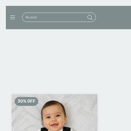
30
%
OFF