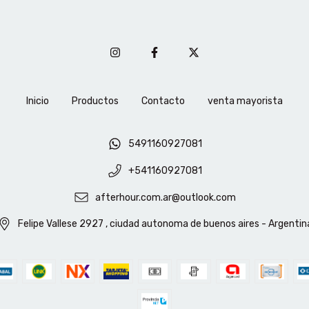
Inicio
Productos
Contacto
venta mayorista
5491160927081
+541160927081
afterhour.com.ar@outlook.com
Felipe Vallese 2927 , ciudad autonoma de buenos aires - Argentin