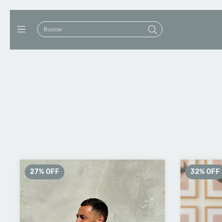
27
%
OFF
32
%
OFF