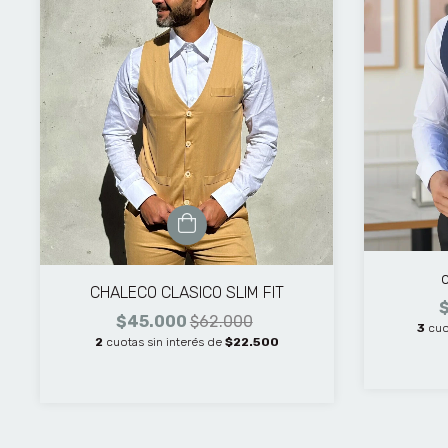
CHALECO CLASICO SLIM FIT
$45.000
$62.000
3
cuo
2
cuotas sin interés de
$22.500