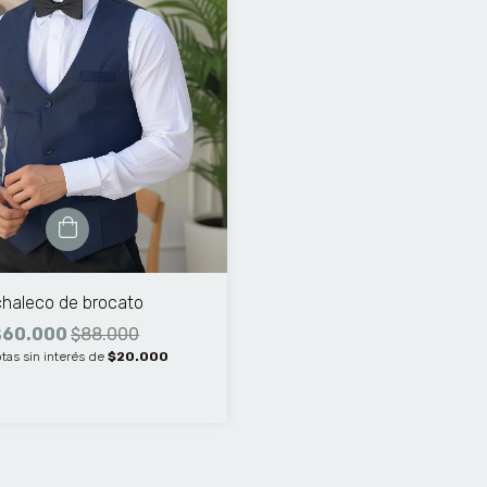
chaleco de brocato
$60.000
$88.000
tas sin interés de
$20.000