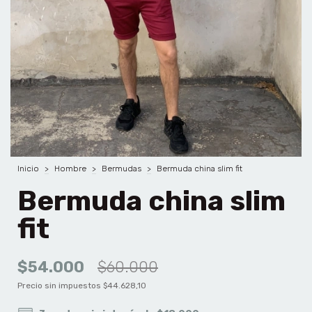
Inicio
>
Hombre
>
Bermudas
>
Bermuda china slim fit
Bermuda china slim
fit
$54.000
$60.000
Precio sin impuestos
$44.628,10