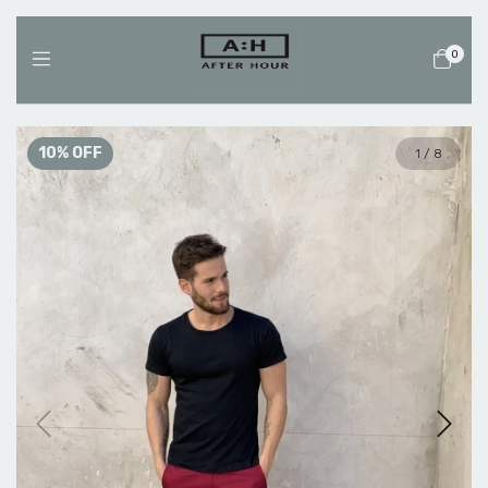
0
10
%
OFF
1
/
8